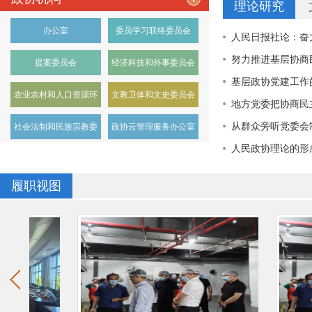
理论研究
+更多
办公室
委员学习联络委员会
人民日报社论：奋
努力推进基层协商
提案委员会
经济科技和外事委员会
基层政协党建工作
农业农村和人口资源环
文教卫体和文史委员会
地方党委把协商民
境委…
从群众旁听党委会
社会法制和民族宗教委
政协云管理服务办公室
人民政协理论的形
员会
履职视图