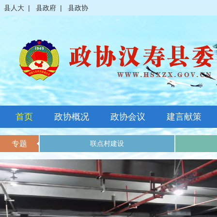
县人大
|
县政府
|
县政协
首页
政协概况
政协会议
建言献策
政协简介
全体会议
专题
联点村建设
领导之窗
常委会议
政协常委
主席会议
政协委员
其它会议